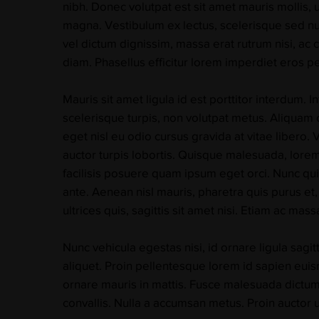
nibh. Donec volutpat est sit amet mauris mollis,
magna. Vestibulum ex lectus, scelerisque sed nunc
vel dictum dignissim, massa erat rutrum nisi, ac
diam. Phasellus efficitur lorem imperdiet eros pe
Mauris sit amet ligula id est porttitor interdum.
scelerisque turpis, non volutpat metus. Aliqua
eget nisl eu odio cursus gravida at vitae libero.
auctor turpis lobortis. Quisque malesuada, lorem
facilisis posuere quam ipsum eget orci. Nunc quis
ante. Aenean nisl mauris, pharetra quis purus et,
ultrices quis, sagittis sit amet nisi. Etiam ac mas
Nunc vehicula egestas nisi, id ornare ligula sag
aliquet. Proin pellentesque lorem id sapien eui
ornare mauris in mattis. Fusce malesuada dictum
convallis. Nulla a accumsan metus. Proin auctor 