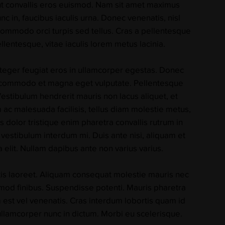
 ut convallis eros euismod. Nam sit amet maximus
 in, faucibus iaculis urna. Donec venenatis, nisl
 commodo orci turpis sed tellus. Cras a pellentesque
llentesque, vitae iaculis lorem metus lacinia.
 Integer feugiat eros in ullamcorper egestas. Donec
m commodo et magna eget vulputate. Pellentesque
 Vestibulum hendrerit mauris non lacus aliquet, et
 ac malesuada facilisis, tellus diam molestie metus,
 dolor tristique enim pharetra convallis rutrum in
 vestibulum interdum mi. Duis ante nisi, aliquam et
sa elit. Nullam dapibus ante non varius varius.
ittis laoreet. Aliquam consequat molestie mauris nec
smod finibus. Suspendisse potenti. Mauris pharetra
 est vel venenatis. Cras interdum lobortis quam id
ullamcorper nunc in dictum. Morbi eu scelerisque.