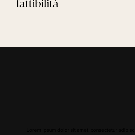
fattibilità
Lorem ipsum dolor sit amet, consectetur adipiscing